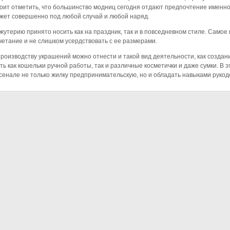
оит отметить, что большинство модниц сегодня отдают предпочтение именно
жет совершенно под любой случай и любой наряд.
жутерию принято носить как на праздник, так и в повседневном стиле. Самое 
четание и не слишком усердствовать с ее размерами.
производству украшений можно отнести и такой вид деятельности, как создан
ть как кошельки ручной работы, так и различные косметички и даже сумки. В 
сенале не только жилку предпринимательскую, но и обладать навыками рукод