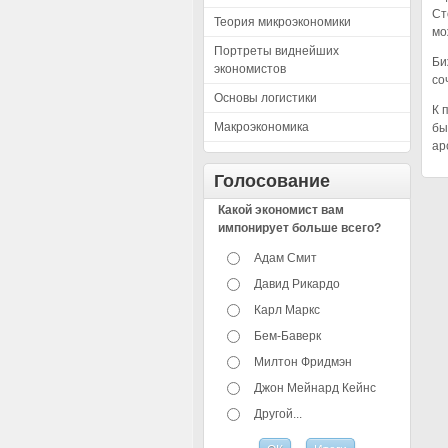
Ст
Теория микроэкономики
мо
Портреты виднейших
Би
экономистов
со
Основы логистики
К 
Макроэкономика
бы
ар
Голосование
Какой экономист вам
импонирует больше всего?
Адам Смит
Давид Рикардо
Карл Маркс
Бем-Баверк
Милтон Фридмэн
Джон Мейнард Кейнс
Другой...