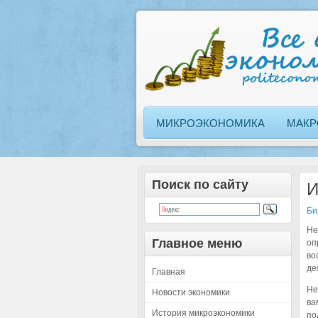
МИКРОЭКОНОМИКА
МАКР
Поиск по сайту
И
Би
Не
Главное меню
оп
во
де
Главная
Не
Новости экономики
ва
История микроэкономики
по