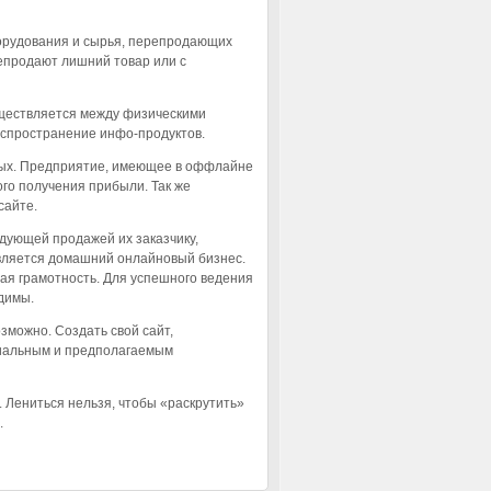
борудования и сырья, перепродающих
репродают лишний товар или с
существляется между физическими
аспространение инфо-продуктов.
оных. Предприятие, имеющее в оффлайне
го получения прибыли. Так же
сайте.
едующей продажей их заказчику,
вляется домашний онлайновый бизнес.
ая грамотность. Для успешного ведения
димы.
озможно. Создать свой сайт,
циальным и предполагаемым
. Лениться нельзя, чтобы «раскрутить»
.