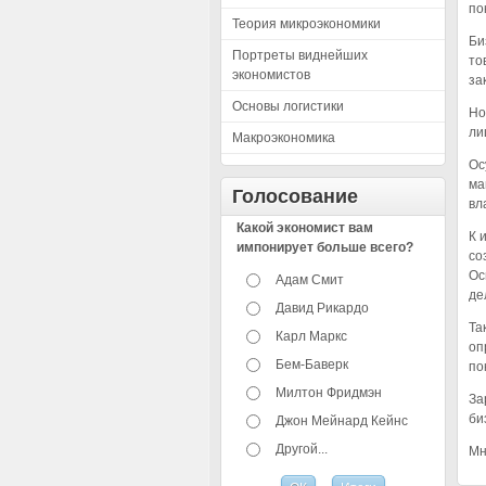
по
Теория микроэкономики
Би
Портреты виднейших
то
экономистов
за
Основы логистики
Но
ли
Макроэкономика
Ос
ма
Голосование
вл
Какой экономист вам
К 
импонирует больше всего?
со
Ос
Адам Смит
де
Давид Рикардо
Та
Карл Маркс
оп
Бем-Баверк
по
Милтон Фридмэн
За
би
Джон Мейнард Кейнс
Другой...
Мн