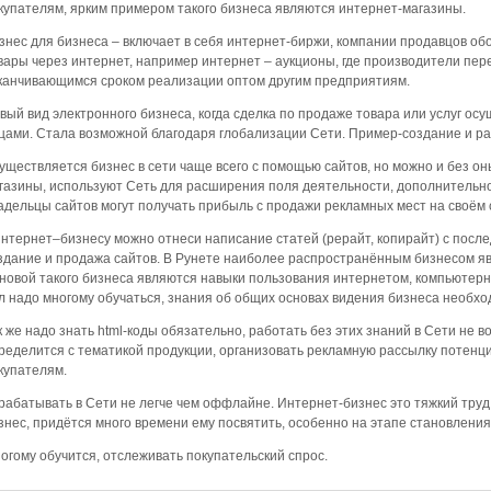
купателям, ярким примером такого бизнеса являются интернет-магазины.
знес для бизнеса – включает в себя интернет-биржи, компании продавцов о
вары через интернет, например интернет – аукционы, где производители пе
канчивающимся сроком реализации оптом другим предприятиям.
вый вид электронного бизнеса, когда сделка по продаже товара или услуг о
цами. Стала возможной благодаря глобализации Сети. Пример-создание и р
уществляется бизнес в сети чаще всего с помощью сайтов, но можно и без 
газины, используют Сеть для расширения поля деятельности, дополнительно
адельцы сайтов могут получать прибыль с продажи рекламных мест на своём 
интернет–бизнесу можно отнеси написание статей (рерайт, копирайт) с посл
здание и продажа сайтов. В Рунете наиболее распространённым бизнесом я
новой такого бизнеса являются навыки пользования интернетом, компьютерн
л надо многому обучаться, знания об общих основах видения бизнеса необхо
к же надо знать html-коды обязательно, работать без этих знаний в Сети не в
ределится с тематикой продукции, организовать рекламную рассылку потен
купателям.
рабатывать в Сети не легче чем оффлайне. Интернет-бизнес это тяжкий труд
знес, придётся много времени ему посвятить, особенно на этапе становления
огому обучится, отслеживать покупательский спрос.