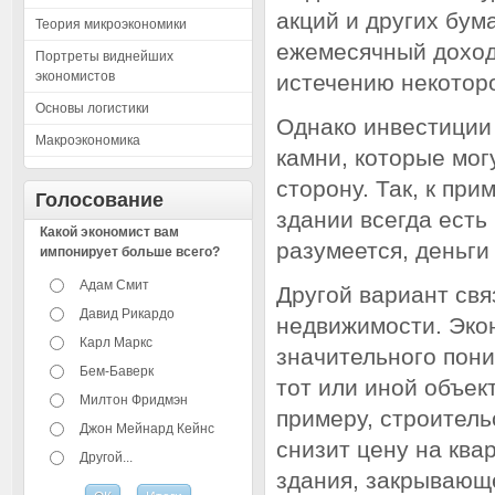
акций и других бум
Теория микроэкономики
ежемесячный доход
Портреты виднейших
экономистов
истечению некоторо
Основы логистики
Однако инвестиции
Макроэкономика
камни, которые мо
сторону. Так, к пр
Голосование
здании всегда есть 
Какой экономист вам
разумеется, деньги
импонирует больше всего?
Адам Смит
Другой вариант св
Давид Рикардо
недвижимости. Эко
Карл Маркс
значительного пони
Бем-Баверк
тот или иной объек
Милтон Фридмэн
примеру, строител
Джон Мейнард Кейнс
снизит цену на ква
Другой...
здания, закрывающе