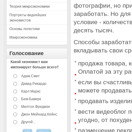
фотографии, но при
Теория микроэкономики
заработать. Но для
Портреты виднейших
экономистов
условие - количест
Основы логистики
десять тысяч.
Макроэкономика
Способы заработать
вкладывать свои ср
Голосование
Какой экономист вам
продажа товара, 
импонирует больше всего?
Оплатой за эту ра
Адам Смит
если вы счастлив
Давид Рикардо
можете продавать
Карл Маркс
Бем-Баверк
продавать издели
Милтон Фридмэн
вести видеоблог п
Джон Мейнард Кейнс
угодно, от похуде
Другой...
размещение рекла