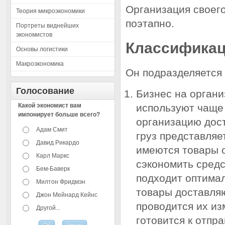
Организация своег
Теория микроэкономики
поэтапно.
Портреты виднейших
экономистов
Классификац
Основы логистики
Макроэкономика
Он подразделяется 
Голосование
Бизнес на органи
Какой экономист вам
используют чаще 
импонирует больше всего?
организацию дост
Адам Смит
груз представляе
Давид Рикардо
имеются товары о
Карл Маркс
сэкономить средс
Бем-Баверк
подходит оптимал
Милтон Фридмэн
товары доставляю
Джон Мейнард Кейнс
проводится их из
Другой...
готовится к отпра