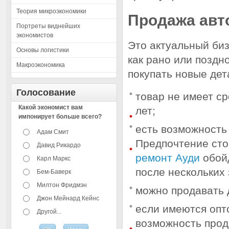
Теория микроэкономики
Продажа авт
Портреты виднейших
экономистов
Это актуальный биз
Основы логистики
как рано или поздн
Макроэкономика
покупать новые дет
Голосование
товар не имеет ср
Какой экономист вам
лет;
импонирует больше всего?
есть возможность
Адам Смит
Предпочтение сто
Давид Рикардо
ремонт Ауди
обойд
Карл Маркс
после нескольких 
Бем-Баверк
Милтон Фридмэн
можно продавать д
Джон Мейнард Кейнс
если имеются опт
Другой...
возможность прод