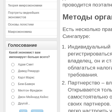
проводится поэтапн
Теория микроэкономики
Портреты виднейших
Методы орга
экономистов
Основы логистики
Есть несколько пра
Макроэкономика
Сингапуре:
Голосование
Индивидуальный 
Какой экономист вам
регистрироваться
импонирует больше всего?
владелец, он и с
Адам Смит
облагаться нало
Давид Рикардо
требования.
Карл Маркс
Партнерство – вл
Бем-Баверк
Открывается тол
Милтон Фридмэн
самостоятельно о
Джон Мейнард Кейнс
своих партнеров.
Другой...
легко настроить 