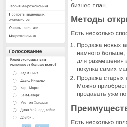
бизнес-план.
Теория микроэкономики
Портреты виднейших
Методы отк
экономистов
Основы логистики
Есть несколько спо
Макроэкономика
Продажа новых а
Голосование
намного больше, 
Какой экономист вам
для размещения 
импонирует больше всего?
покупка самих м
Адам Смит
Продажа старых 
Давид Рикардо
Можно приобрест
Карл Маркс
продавать уже по
Бем-Баверк
Милтон Фридмэн
Преимуществ
Джон Мейнард Кейнс
Другой...
Есть несколько пол