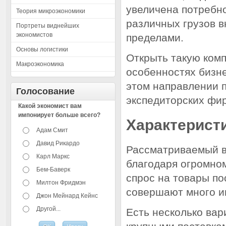
увеличена потребно
Теория микроэкономики
различных грузов в
Портреты виднейших
экономистов
пределами.
Основы логистики
Открыть такую комп
Макроэкономика
особенностях бизне
этом направлении 
Голосование
экспедиторских фи
Какой экономист вам
импонирует больше всего?
Характеристи
Адам Смит
Давид Рикардо
Рассматриваемый в
Карл Маркс
благодаря огромном
Бем-Баверк
спрос на товары по
Милтон Фридмэн
совершают много ин
Джон Мейнард Кейнс
Другой...
Есть несколько вар