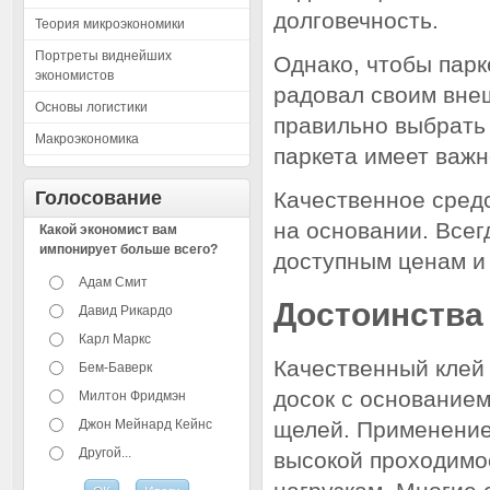
долговечность.
Теория микроэкономики
Портреты виднейших
Однако, чтобы парк
экономистов
радовал своим вне
Основы логистики
правильно выбрать 
Макроэкономика
паркета имеет важн
Голосование
Качественное сред
на основании. Всег
Какой экономист вам
импонирует больше всего?
доступным ценам и 
Адам Смит
Достоинства 
Давид Рикардо
Карл Маркс
Качественный клей
Бем-Баверк
досок с основание
Милтон Фридмэн
Джон Мейнард Кейнс
щелей. Применение
Другой...
высокой проходимос