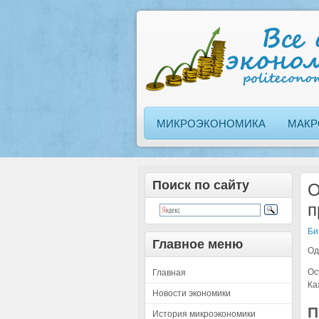
МИКРОЭКОНОМИКА
МАКР
Поиск по сайту
О
п
Би
Главное меню
Од
Ос
Главная
Ка
Новости экономики
П
История микроэкономики