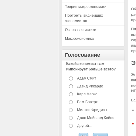
Теория микроэкономики
Об
ра
Портреты виднейших
пр
экономистов
Пл
Основы логистики
вы
Макроэкономика
сл
яв
ор
Голосование
Э
Какой экономист вам
импонирует больше всего?
Эт
Адам Смит
ва
не
Давид Рикардо
ИП
Карл Маркс
Ес
Бем-Баверк
Милтон Фридмэн
Джон Мейнард Кейнс
Другой...