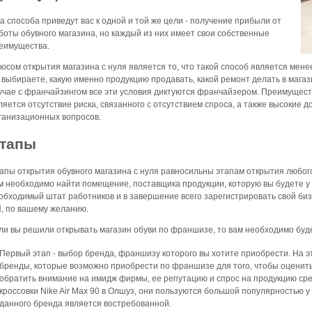
а способа приведут вас к одной и той же цели - получение прибыли от
боты обувного магазина, но каждый из них имеет свои собственные
еимущества.
юсом открытия магазина с нуля является то, что такой способ является мен
 выбираете, какую именно продукцию продавать, какой ремонт делать в магаз
учае с франчайзингом все эти условия диктуются франчайзером. Преимущес
ляется отсутствие риска, связанного с отсутствием спроса, а также высокие
ганизационных вопросов.
тапы
апы открытия обувного магазина с нуля равносильны этапам открытия любого 
м необходимо найти помещение, поставщика продукции, которую вы будете у
обходимый штат работников и в завершение всего зарегистрировать свой биз
, по вашему желанию.
ли вы решили открывать магазин обуви по франшизе, то вам необходимо бу
Первый этап - выбор бренда, франшизу которого вы хотите приобрести. На э
бренды, которые возможно приобрести по франшизе для того, чтобы оценить
обратить внимание на имидж фирмы, ее репутацию и спрос на продукцию ср
кроссовки Nike Air Max 90 в Олшуз, они пользуются большой популярностью
данного бренда является востребованной.