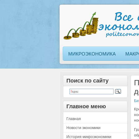
МИКРОЭКОНОМИКА
МАКР
Поиск по сайту
П
д
Би
Главное меню
Кр
но
Главная
но
Новости экономики
Гр
об
История микроэкономики