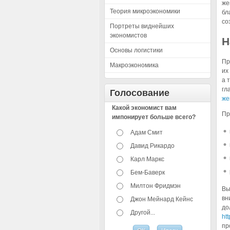
же
Теория микроэкономики
бл
со
Портреты виднейших
экономистов
Н
Основы логистики
Пр
Макроэкономика
их
а 
гл
Голосование
же
Какой экономист вам
Пр
импонирует больше всего?
Адам Смит
Давид Рикардо
Карл Маркс
Бем-Баверк
Милтон Фридмэн
Вы
вн
Джон Мейнард Кейнс
до
Другой...
htt
пр