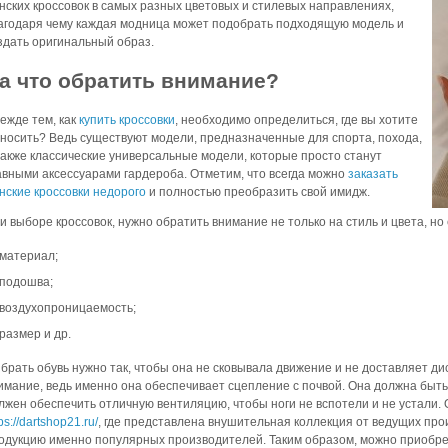
нских кроссовок в самых разных цветовых и стилевых направлениях,
агодаря чему каждая модница может подобрать подходящую модель и
здать оригинальный образ.
а что обратить внимание?
ежде тем, как
купить кроссовки
, необходимо определиться, где вы хотите
 носить? Ведь существуют модели, предназначенные для спорта, похода,
также классические универсальные модели, которые просто станут
авными аксессуарами гардероба. Отметим, что всегда можно
заказать
нские кроссовки недорого
и полностью преобразить свой имидж.
и выборе кроссовок, нужно обратить внимание не только на стиль и цвета, но
материал;
подошва;
воздухопроницаемость;
размер и др.
брать обувь нужно так, чтобы она не сковывала движение и не доставляет д
имание, ведь именно она обеспечивает сцепление с почвой. Она должна быть
лжен обеспечить отличную вентиляцию, чтобы ноги не вспотели и не устали. 
ps://dartshop21.ru/
, где представлена внушительная коллекция от ведущих пр
одукцию именно популярных производителей. Таким образом, можно приобре