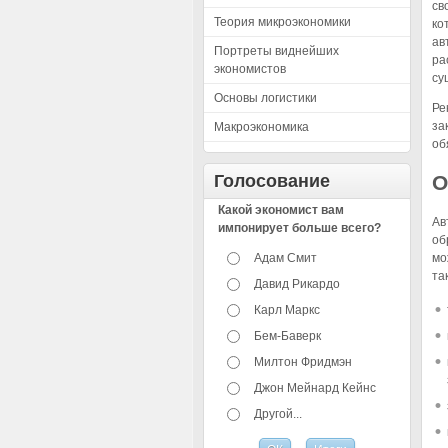
св
Теория микроэкономики
ко
ав
Портреты виднейших
ра
экономистов
су
Основы логистики
Ре
за
Макроэкономика
об
Голосование
О
Какой экономист вам
Ав
импонирует больше всего?
об
Адам Смит
мо
та
Давид Рикардо
Карл Маркс
Бем-Баверк
Милтон Фридмэн
Джон Мейнард Кейнс
Другой...