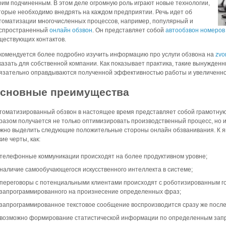
оим подчиненным. В этом деле огромную роль играют новые технологии,
торые необходимо внедрять на каждом предприятии. Речь идет об
томатизации многочисленных процессов, например, популярный и
спространенный
онлайн обзвон
. Он представляет собой
автообзвон номеров
ществующих контактов.
комендуется более подробно изучить информацию про услуги обзвона на
zvo
казать для собственной компании. Как показывает практика, такие вынужде
язательно оправдываются полученной эффективностью работы и увеличенно
сновные преимущества
томатизированный обзвон в настоящее время представляет собой грамотную 
разом получается не только оптимизировать производственный процесс, но и
жно выделить следующие положительные стороны онлайн обзванивания. К я
кие черты, как:
телефонные коммуникации происходят на более продуктивном уровне;
наличие самообучающегося искусственного интеллекта в системе;
переговоры с потенциальными клиентами происходят с роботизированным 
запрограммированного на произнесение определенных фраз;
запрограммированное текстовое сообщение воспроизводится сразу же после т
возможно формирование статистической информации по определенным зап