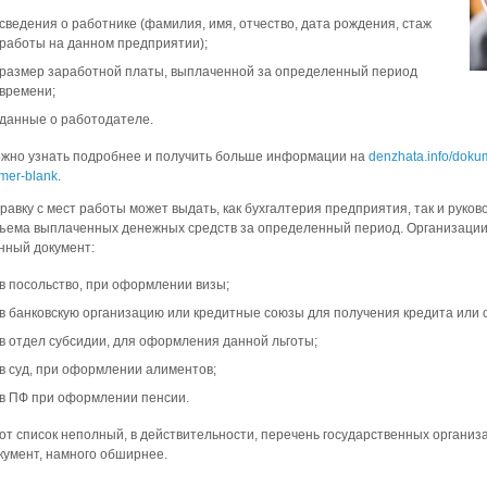
сведения о работнике (фамилия, имя, отчество, дата рождения, стаж
работы на данном предприятии);
размер заработной платы, выплаченной за определенный период
времени;
данные о работодателе.
жно узнать подробнее и получить больше информации на
denzhata.info/doku
imer-blank
.
равку с мест работы может выдать, как бухгалтерия предприятия, так и руков
ъема выплаченных денежных средств за определенный период. Организации
нный документ:
в посольство, при оформлении визы;
в банковскую организацию или кредитные союзы для получения кредита или 
в отдел субсидии, для оформления данной льготы;
в суд, при оформлении алиментов;
в ПФ при оформлении пенсии.
от список неполный, в действительности, перечень государственных организа
кумент, намного обширнее.