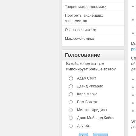
Теория микроэкономики
Портреты виднейших
экономистов
Основы логистики
Макроэкономика
Мо
pr
Голосование
Сп
Какой экономист вам
об
импонирует больше всего?
да
Адам Смит
Давид Рикардо
Карл Маркс
Бем-Баверк
Милтон Фридмэн
Джон Мейнард Кейнс
Эт
Другой...
до