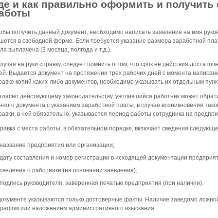
де и как правильно оформить и получить 
аботы
обы получить данный документ, необходимо написать заявление на имя руко
шется в свободной форме. Если требуется указание размера заработной плат
ла выплачена (3 месяца, полгода и т.д.).
лучая на руки справку, следует помнить о том, что срок ее действия достаточ
ей. Выдается документ на протяжении трех рабочих дней с момента написани
равке копий каких-либо документов, необходимо указывать их отдельным пунк
гласно действующему законодательству, уволившийся работник может обрат
нного документа с указанием заработной платы, в случае возникновения так
равки, в ней обязательно, указывается период работы сотрудника на предпри
равка с места работы, в обязательном порядке, включает сведения следующе
название предприятия или организации;
дату составления и номер регистрации в исходящей документации предприя
сведения о работнике (на основании заявления);
подпись руководителя, заверенная печатью предприятия (при наличии).
документе указываются только достоверные факты. Наличие заведомо ложн
рафом или наложением административного взыскания.