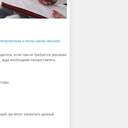
menty/spravka-s-mesta-raboty-obrazets-
одитель, если там не требуется указание
, куда необходимо предоставлять
ссуды;
ций, где могут запросить данный