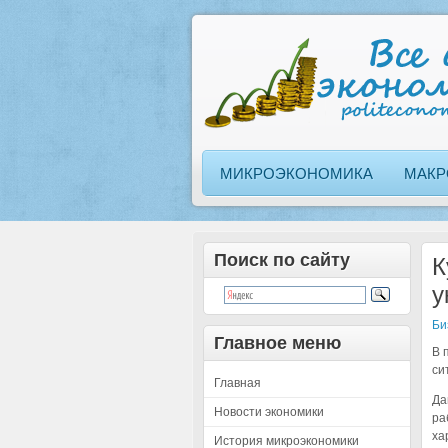
МИКРОЭКОНОМИКА
МАКР
Поиск по сайту
К
у
Би
Главное меню
В 
си
Главная
Да
Новости экономики
ра
ха
История микроэкономики