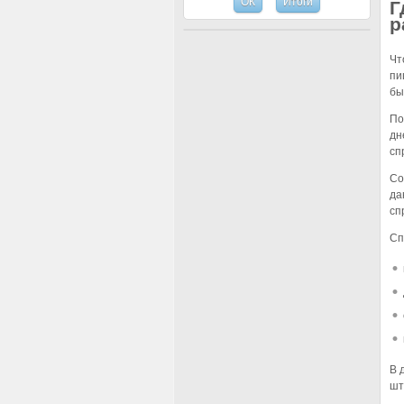
Г
р
Чт
пи
бы
По
дн
сп
Со
да
сп
Сп
В 
шт