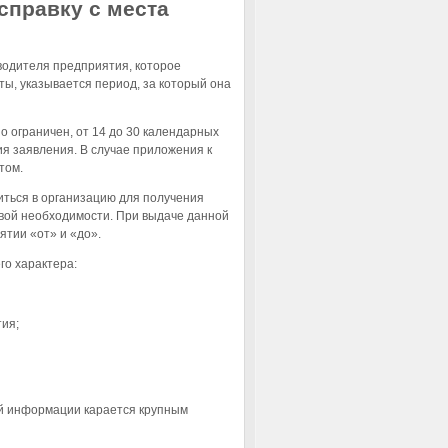
справку с места
водителя предприятия, которое
ы, указывается период, за который она
но ограничен, от 14 до 30 календарных
я заявления. В случае приложения к
том.
иться в организацию для получения
овой необходимости. При выдаче данной
ятии «от» и «до».
го характера:
тия;
ой информации карается крупным