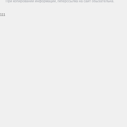
При копировании информации, гиперссылка на сайт обызательна.
111