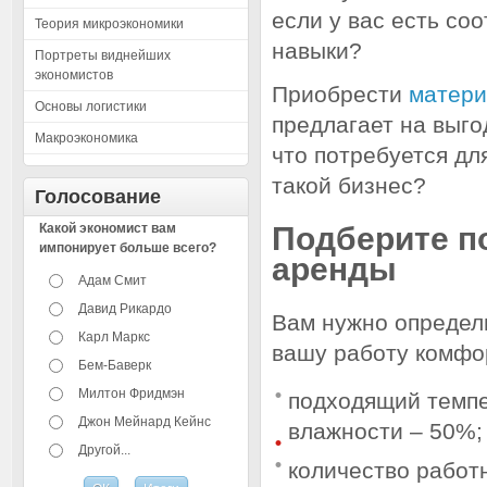
если у вас есть со
Теория микроэкономики
навыки?
Портреты виднейших
экономистов
Приобрести
матери
Основы логистики
предлагает на выго
Макроэкономика
что потребуется дл
такой бизнес?
Голосование
Какой экономист вам
Подберите п
импонирует больше всего?
аренды
Адам Смит
Давид Рикардо
Вам нужно определ
Карл Маркс
вашу работу комфо
Бем-Баверк
Милтон Фридмэн
подходящий темпе
Джон Мейнард Кейнс
влажности – 50%;
Другой...
количество работ