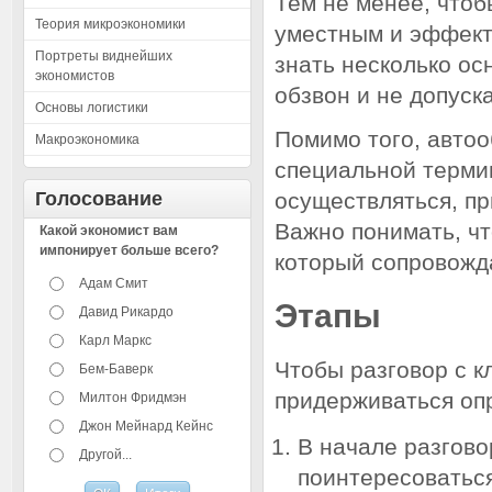
Тем не менее, чтоб
Теория микроэкономики
уместным и эффект
Портреты виднейших
знать несколько ос
экономистов
обзвон и не допуск
Основы логистики
Помимо того, автоо
Макроэкономика
специальной терми
Голосование
осуществляться, пр
Важно понимать, чт
Какой экономист вам
импонирует больше всего?
который сопровожд
Адам Смит
Этапы
Давид Рикардо
Карл Маркс
Чтобы разговор с 
Бем-Баверк
придерживаться оп
Милтон Фридмэн
Джон Мейнард Кейнс
В начале разгово
Другой...
поинтересоваться