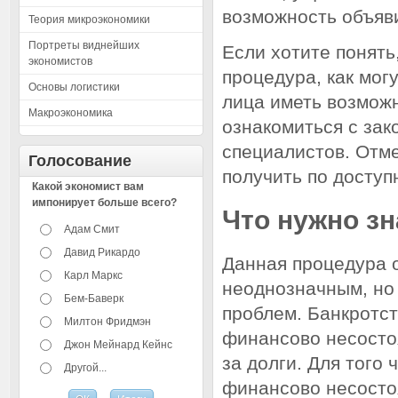
возможность объяви
Теория микроэкономики
Портреты виднейших
Если хотите понять
экономистов
процедура, как мог
Основы логистики
лица иметь возможн
Макроэкономика
ознакомиться с зак
специалистов. Отме
Голосование
получить по досту
Какой экономист вам
импонирует больше всего?
Что нужно зн
Адам Смит
Давид Рикардо
Данная процедура 
Карл Маркс
неоднозначным, но
Бем-Баверк
проблем. Банкротс
Милтон Фридмэн
финансово несосто
Джон Мейнард Кейнс
за долги. Для того
Другой...
финансово несосто