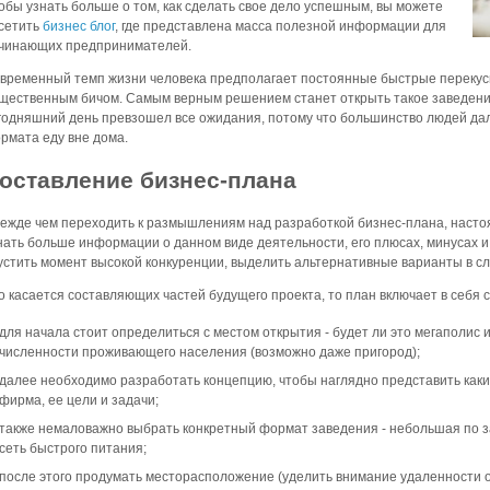
обы узнать больше о том, как сделать свое дело успешным, вы можете
сетить
бизнес блог
, где представлена масса полезной информации для
чинающих предпринимателей.
временный темп жизни человека предполагает постоянные быстрые перекусы,
щественным бичом. Самым верным решением станет открыть такое заведение
годняшний день превзошел все ожидания, потому что большинство людей дал
рмата еду вне дома.
оставление бизнес-плана
ежде чем переходить к размышлениям над разработкой бизнес-плана, насто
нать больше информации о данном виде деятельности, его плюсах, минусах и
устить момент высокой конкуренции, выделить альтернативные варианты в сл
о касается составляющих частей будущего проекта, то план включает в себя
для начала стоит определиться с местом открытия - будет ли это мегаполис 
численности проживающего населения (возможно даже пригород);
далее необходимо разработать концепцию, чтобы наглядно представить как
фирма, ее цели и задачи;
также немаловажно выбрать конкретный формат заведения - небольшая по 
сеть быстрого питания;
после этого продумать месторасположение (уделить внимание удаленности о