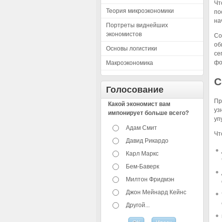
Чт
Теория микроэкономики
по
на
Портреты виднейших
экономистов
Со
об
Основы логистики
се
фо
Макроэкономика
С
Голосование
Пр
Какой экономист вам
уз
импонирует больше всего?
уп
Адам Смит
Чт
Давид Рикардо
Карл Маркс
Бем-Баверк
Милтон Фридмэн
Джон Мейнард Кейнс
Другой...