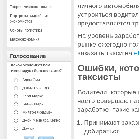
личного автомобиля
Теория микроэкономики
устроиться водител
Портреты виднейших
экономистов
предоставляется тр
Основы логистики
На уровень заработ
Макроэкономика
рынке ежегодно по
заказать такси на
e
Голосование
Какой экономист вам
Ошибки, кот
импонирует больше всего?
таксисты
Адам Смит
Давид Рикардо
Водители, которые 
Карл Маркс
часто совершают д
Бем-Баверк
заработке, такие ка
Милтон Фридмэн
Джон Мейнард Кейнс
Принимают заказ
Другой...
добираться.