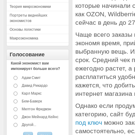
которые начинали с
Теория микроэкономики
как OZON, Wildberr
Портреты виднейших
экономистов
сейчас в день до 2
Основы логистики
Чаще всего заказы 
Макроэкономика
экономя время, при
выбранную вещь. Ил
Голосование
срок. Средний чек 
Какой экономист вам
ежегодно растет, 
импонирует больше всего?
расплатиться удобн
Адам Смит
кажется, что добит
Давид Рикардо
интернет магазина 
Карл Маркс
Бем-Баверк
Однако если продум
Милтон Фридмэн
категорию, сайт бу
Джон Мейнард Кейнс
под ключ
можно зак
Другой...
самостоятельно, е