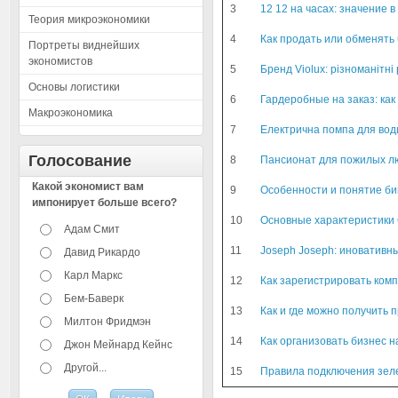
3
12 12 на часах: значение 
Теория микроэкономики
4
Как продать или обменять
Портреты виднейших
экономистов
5
Бренд Violux: різноманітні
Основы логистики
6
Гардеробные на заказ: ка
Макроэкономика
7
Електрична помпа для води
Голосование
8
Пансионат для пожилых л
Какой экономист вам
9
Особенности и понятие би
импонирует больше всего?
10
Основные характеристики
Адам Смит
11
Joseph Joseph: иновативн
Давид Рикардо
Карл Маркс
12
Как зарегистрировать комп
Бем-Баверк
13
Как и где можно получить 
Милтон Фридмэн
14
Как организовать бизнес н
Джон Мейнард Кейнс
Другой...
15
Правила подключения зел